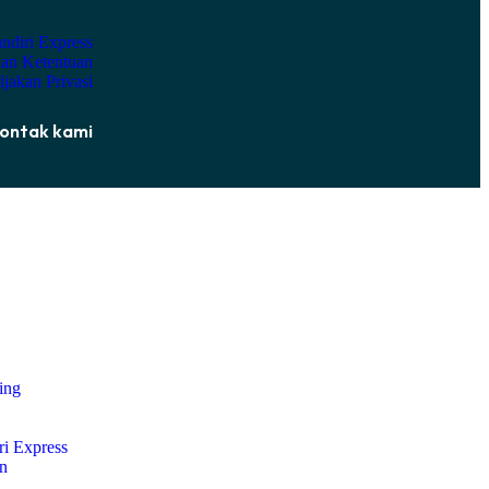
ndiri Express
dan Ketentuan
jakan Privasi
ontak kami
ing
i Express
an