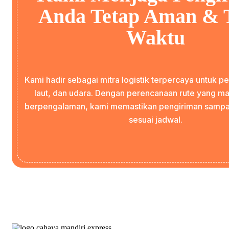
Anda Tetap Aman & 
Waktu
Kami hadir sebagai mitra logistik terpercaya untuk pe
laut, dan udara. Dengan perencanaan rute yang ma
berpengalaman, kami memastikan pengiriman samp
sesuai jadwal.