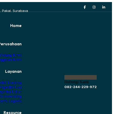
. Pakal, Surabaya
Home
Perusahaan
Tentang Kami
ggulan Kami
Layanan
Hubungi Kami
disi Trucking
082-244-229-972
Ekpedisi Laut
spedisi Udara
ght Forwading
oyek Logistik
Resource