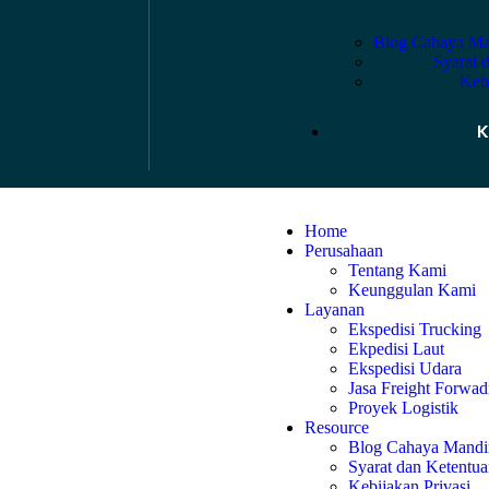
Blog Cahaya Ma
Syarat 
Kebi
K
Home
Perusahaan
Tentang Kami
Keunggulan Kami
Layanan
Ekspedisi Trucking
Ekpedisi Laut
Ekspedisi Udara
Jasa Freight Forwad
Proyek Logistik
Resource
Blog Cahaya Mandir
Syarat dan Ketentu
Kebijakan Privasi