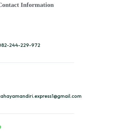
Contact Information
082-244-229-972
cahayamandiri.express1@gmail.com