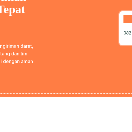
Tepat
082
ngiriman darat,
tang dan tim
ai dengan aman