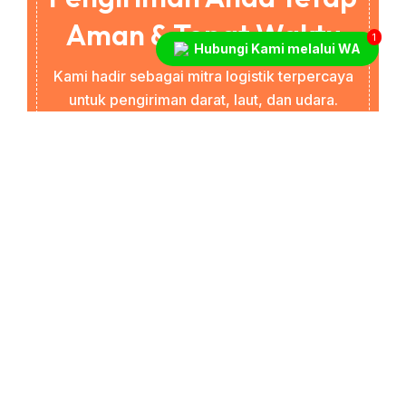
Aman & Tepat Waktu
1
Hubungi Kami melalui WA
Kami hadir sebagai mitra logistik terpercaya
untuk pengiriman darat, laut, dan udara.
Dengan perencanaan rute yang matang dan
tim berpengalaman, kami memastikan
pengiriman sampai dengan aman sesuai
jadwal.
082-244-229-972