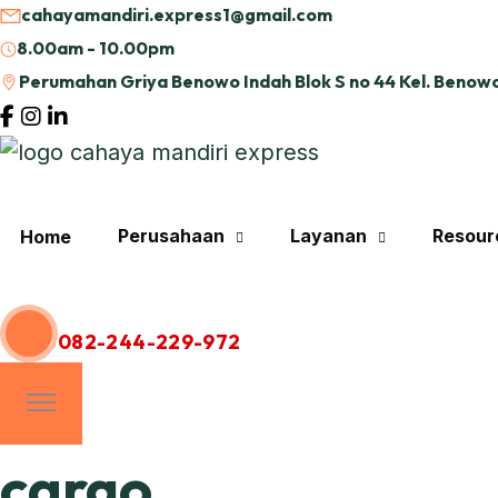
cahayamandiri.express1@gmail.com
8.00am - 10.00pm
Perumahan Griya Benowo Indah Blok S no 44 Kel. Benowo
Perusahaan
Layanan
Resour
Home
Hubungi Kami
082-244-229-972
cargo