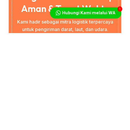
Aman & Tepat Waktu
1
Hubungi Kami melalui WA
Kami hadir sebagai mitra logistik terpercaya
untuk pengiriman darat, laut, dan udara.
Dengan perencanaan rute yang matang dan
tim berpengalaman, kami memastikan
pengiriman sampai dengan aman sesuai
jadwal.
082-244-229-972