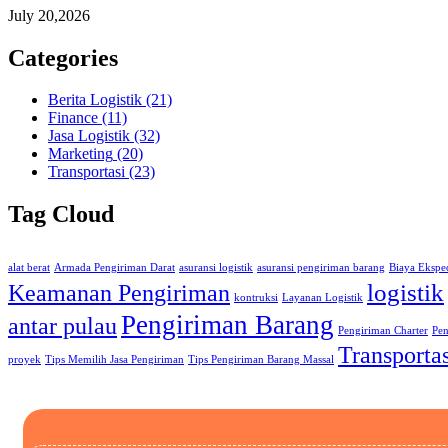
July 20,2026
Categories
Berita Logistik
(21)
Finance
(11)
Jasa Logistik
(32)
Marketing
(20)
Transportasi
(23)
Tag Cloud
alat berat
Armada Pengiriman Darat
asuransi logistik
asuransi pengiriman barang
Biaya Eksped
logistik
Keamanan Pengiriman
kontruksi
Layanan Logistik
Pengiriman Barang
antar pulau
Pengiriman Charter
Pen
Transportas
proyek
Tips Memilih Jasa Pengiriman
Tips Pengiriman Barang Massal