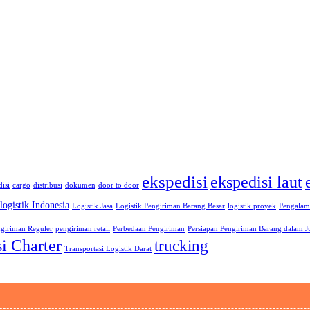
ekspedisi
ekspedisi laut
isi
cargo
distribusi
dokumen
door to door
logistik Indonesia
Logistik Jasa
Logistik Pengiriman Barang Besar
logistik proyek
Pengalam
giriman Reguler
pengiriman retail
Perbedaan Pengiriman
Persiapan Pengiriman Barang dalam J
i Charter
trucking
Transportasi Logistik Darat