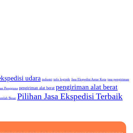
ekspedisi udara
industri
info logistik
Jasa Ekspedisi Antar Kota
jasa pengiriman
pengiriman alat berat
pengiriman alat berat
an Pengguna
Pilihan Jasa Ekspedisi Terbaik
umlah Besar