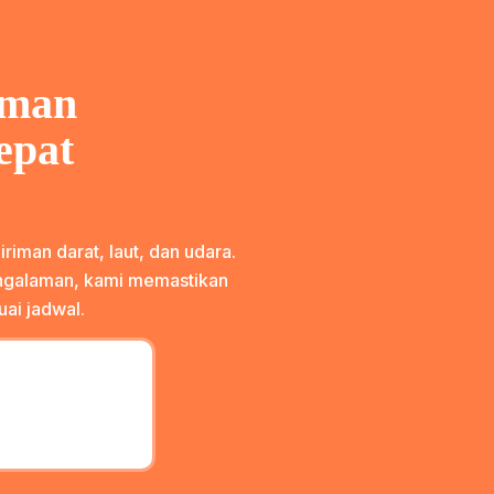
iman
epat
riman darat, laut, dan udara.
ngalaman, kami memastikan
ai jadwal.