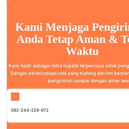
Kami Menjaga Pengir
Anda Tetap Aman & T
Waktu
Kami hadir sebagai mitra logistik terpercaya untuk pengi
Dengan perencanaan rute yang matang dan tim berpe
pengiriman sampai dengan aman sesu
082-244-229-972