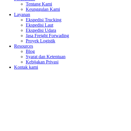
Tentang Kami
Keunggulan Kami
Layanan
Ekspedisi Trucking
Ekspedisi Laut
Ekspedisi Udara
Jasa Freight Forwading
Proyek Logistik
Resources
Blog
Syarat dan Ketentuan
Kebijakan Privasi
Kontak kami
proyek